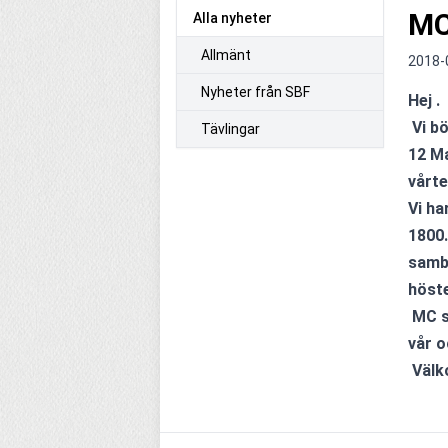
MC
Alla nyheter
Allmänt
2018-
Nyheter från SBF
Hej .
 Vi börjar MC skolan med inskrivning och utrustningsloppis på lördagen den 
Tävlingar
12 Ma
vårte
Vi ha
1800.
samba
höste
 MC skolan är för medlemmar i SMK Hedemora och kostar 500kr för både 
vår o
 Väl