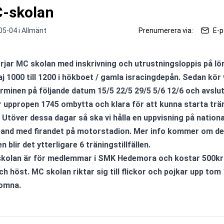
-skolan
05-04 i
Allmänt
Prenumerera via:
E-p
j 1000 till 1200 i hökboet / gamla isracingdepån. Sedan kör v
rminen på följande datum 15/5 22/5 29/5 5/6 12/6 och avslutn
r uppropen 1745 ombytta och klara för att kunna starta trän
 Utöver dessa dagar så ska vi hålla en uppvisning på nationa
nd med firandet på motorstadion. Mer info kommer om det. 
n blir det ytterligare 6 träningstillfällen.
ch höst. MC skolan riktar sig till flickor och pojkar upp tom 
komna.