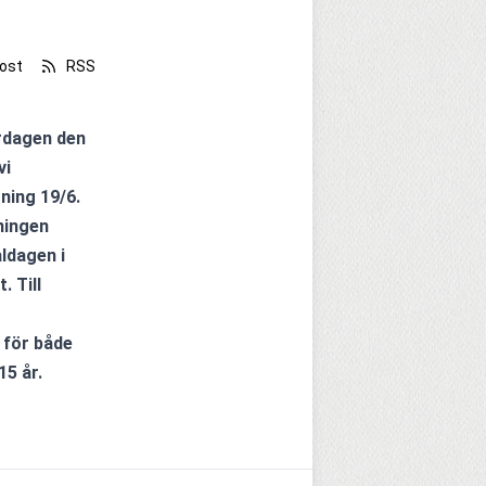
ost
RSS
i 
ing 19/6. 
ingen 
ldagen i 
Till 
15 år.