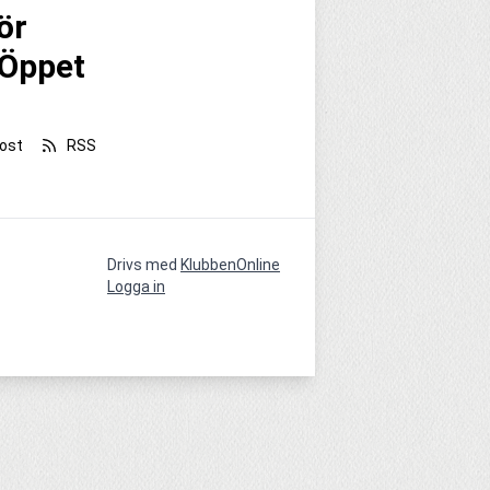
ör
 Öppet
ost
RSS
Drivs med
KlubbenOnline
Logga in