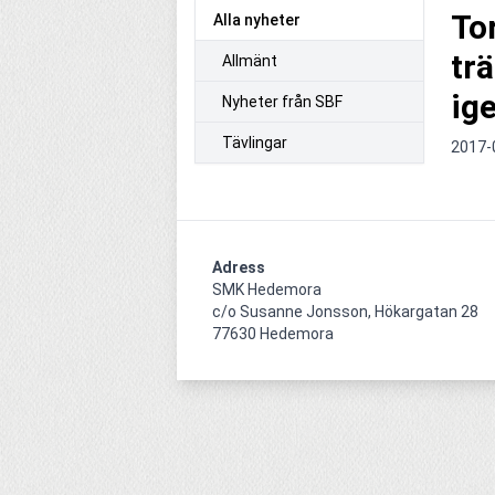
To
Alla nyheter
tr
Allmänt
ig
Nyheter från SBF
Tävlingar
2017-
Adress
SMK Hedemora

c/o Susanne Jonsson, Hökargatan 28

77630 Hedemora