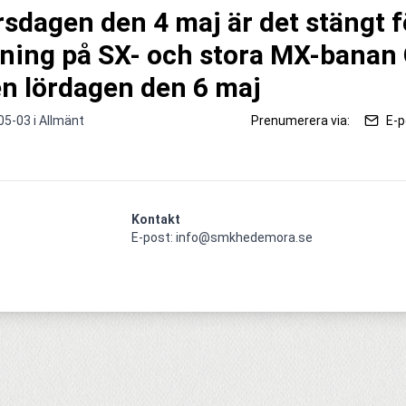
rsdagen den 4 maj är det stängt f
äning på SX- och stora MX-banan
en lördagen den 6 maj
05-03 i
Allmänt
Prenumerera via:
E-p
Kontakt
E-post: info@smkhedemora.se