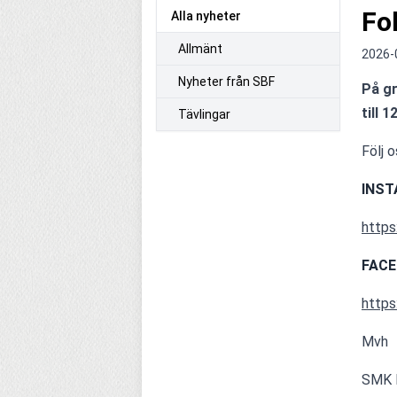
Fo
Alla nyheter
Allmänt
2026-
Nyheter från SBF
På gr
till 
Tävlingar
Följ 
INS
http
FAC
https
Mvh
SMK 