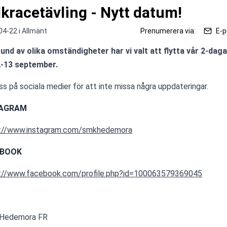
lkracetävling - Nytt datum!
04-22 i
Allmänt
Prenumerera via:
E-p
und av olika omständigheter har vi valt att flytta vår 2-daga
12-13 september.
oss på sociala medier för att inte missa några uppdateringar.
TAGRAM
s://www.instagram.com/smkhedemora
EBOOK
://www.facebook.com/profile.php?id=100063579369045
Hedemora FR